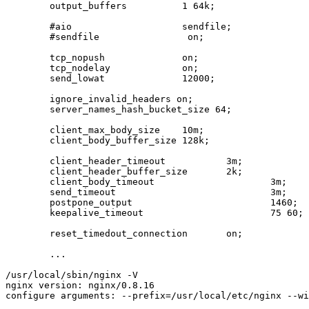
        output_buffers          1 64k;

        #aio                    sendfile;

        #sendfile                on;

        tcp_nopush              on;

        tcp_nodelay             on;

        send_lowat              12000;

        ignore_invalid_headers on;

        server_names_hash_bucket_size 64;

        client_max_body_size    10m;

        client_body_buffer_size 128k;

        client_header_timeout           3m;

        client_header_buffer_size       2k;

        client_body_timeout                     3m;

        send_timeout                            3m;

        postpone_output                         1460;

        keepalive_timeout                       75 60;

        reset_timedout_connection       on;

        ...

/usr/local/sbin/nginx -V

nginx version: nginx/0.8.16

configure arguments: --prefix=/usr/local/etc/nginx --wi