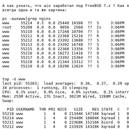
А как узнать, что aio заработал под FreeBSD 7.x ? Как я
всегда одна и та же картина:

ps -auxwww|grep nginx

www     55214  0.5  0.0 25440 16580  ??  S     3:06PM  
root    55209  0.0  0.0  9056  2560  ??  Is    3:06PM  
www     55210  0.0  0.0 17248 10704  ??  S     3:06PM  
www     55211  0.0  0.0 22368 15216  ??  R     3:06PM  
www     55212  0.0  0.0 23392 13688  ??  S     3:06PM  
www     55213  0.0  0.0 23392 16748  ??  S     3:06PM  
www     55215  0.0  0.0 22368 13356  ??  D     3:06PM  
www     55216  0.0  0.0 18272 11416  ??  D     3:06PM  
www     55217  0.0  0.0 23392 15364  ??  S     3:06PM  
www     55218  0.0  0.0 21344 13312  ??  S     3:06PM  
www     55219  0.0  0.0 19296 12624  ??  S     3:06PM  
top -U www

last pid: 55263;  load averages:  0.36,  0.27,  0.29 up
34 processes:  1 running, 33 sleeping

CPU:  0.1% user,  0.0% nice,  4.0% system,  0.1% interr
Mem: 255M Active, 27G Inact, 3021M Wired, 1268M Cache, 
Swap:

  PID USERNAME  THR PRI NICE   SIZE    RES STATE  C   T
55218 www         1   4    0 21344K 14716K kqread 1   0
55214 www         1   4    0 25440K 16804K kqread 1   0
55211 www         1   4    0 22368K 15216K biord  0   0
55212 www         1   4    0 23392K 14328K kqread 0   0