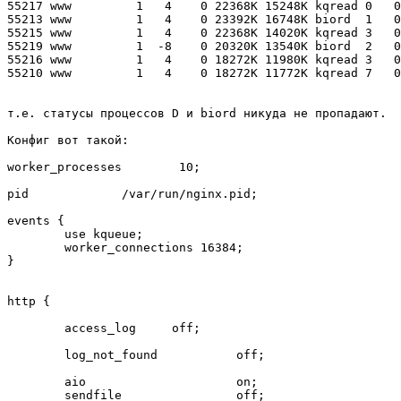
55217 www         1   4    0 22368K 15248K kqread 0   0
55213 www         1   4    0 23392K 16748K biord  1   0
55215 www         1   4    0 22368K 14020K kqread 3   0
55219 www         1  -8    0 20320K 13540K biord  2   0
55216 www         1   4    0 18272K 11980K kqread 3   0
55210 www         1   4    0 18272K 11772K kqread 7   0
т.е. статусы процессов D и biord никуда не пропадают.

Конфиг вот такой:

worker_processes        10;

pid             /var/run/nginx.pid;

events {

        use kqueue;

        worker_connections 16384;

}

http {

        access_log     off;

        log_not_found           off;

        aio                     on;

        sendfile                off;
