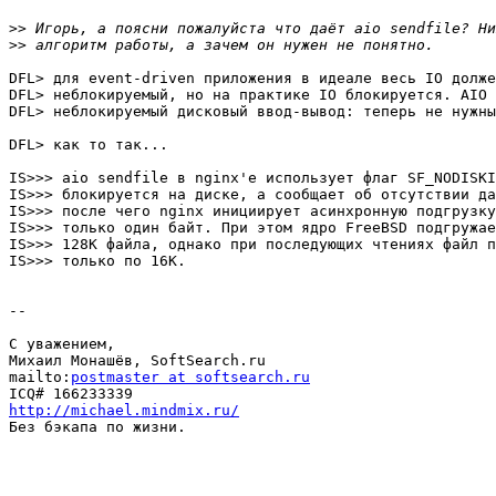
>>
>>
DFL> для event-driven приложения в идеале весь IO долже
DFL> неблокируемый, но на практике IO блокируется. AIO 
DFL> неблокируемый дисковый ввод-вывод: теперь не нужны
DFL> как то так...

IS>>> aio sendfile в nginx'е использует флаг SF_NODISKI
IS>>> блокируется на диске, а сообщает об отсутствии да
IS>>> после чего nginx инициирует асинхронную подгрузку
IS>>> только один байт. При этом ядро FreeBSD подгружае
IS>>> 128K файла, однако при последующих чтениях файл п
IS>>> только по 16K.

--

С уважением,

Михаил Монашёв, SoftSearch.ru

mailto:
postmaster at softsearch.ru
http://michael.mindmix.ru/

Без бэкапа по жизни.
