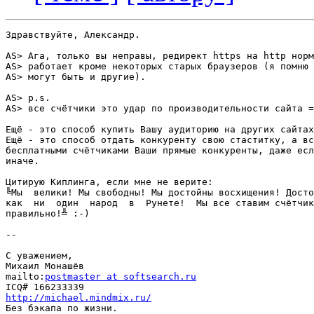
Здравствуйте, Александр.

AS> Ага, только вы неправы, редирект https на http норм
AS> работает кроме некоторых старых браузеров (я помню 
AS> могут быть и другие).

AS> p.s.

AS> все счётчики это удар по производительности сайта =
Ещё - это способ купить Вашу аудиторию на других сайтах
Ещё - это способ отдать конкуренту свою стаститку, а вс
бесплатными счётчиками Ваши прямые конкуренты, даже есл
иначе.

Цитирую Киплинга, если мне не верите:

╚Мы  велики! Мы свободны! Мы достойны восхищения! Досто
как  ни  один  народ  в  Рунете!  Мы все ставим счётчик
правильно!╩ :-)

-- 

С уважением,

Михаил Монашёв

mailto:
postmaster at softsearch.ru
http://michael.mindmix.ru/

Без бэкапа по жизни.
