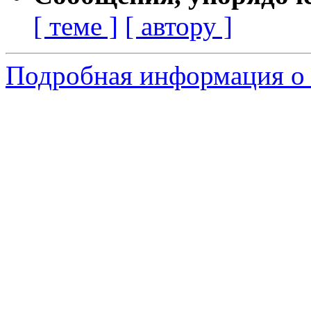
[ теме ]
[ автору ]
Подробная информация о 