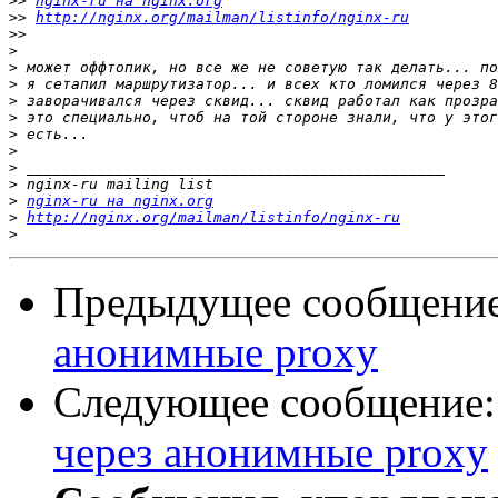
>>
nginx-ru на nginx.org
>>
http://nginx.org/mailman/listinfo/nginx-ru
>>
>
>
>
>
>
>
>
>
>
>
nginx-ru на nginx.org
>
http://nginx.org/mailman/listinfo/nginx-ru
>
Предыдущее сообщени
анонимные proxy
Следующее сообщение
через анонимные proxy