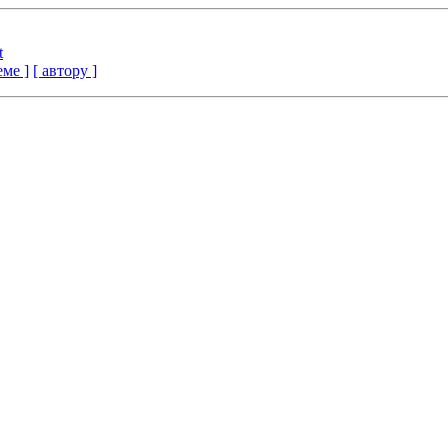
t
еме ]
[ автору ]