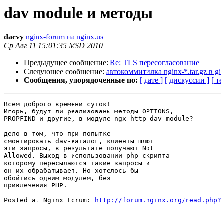
dav module и методы
daevy
nginx-forum на nginx.us
Ср Авг 11 15:01:35 MSD 2010
Предыдущее сообщение:
Re: TLS пересогласование
Следующее сообщение:
автокоммитилка nginx-*.tar.gz в gi
Сообщения, упорядоченные по:
[ дате ]
[ дискуссии ]
[ т
Всем доброго времени суток! 

Игорь, будут ли реализованы методы OPTIONS,

PROPFIND и другие, в модуле ngx_http_dav_module?

дело в том, что при попытке

смонтировать dav-каталог, клиенты шлют

эти запросы, в результате получают Not

Allowed. Выход в использовании php-скрипта

которому пересылаются такие запросы и

он их обрабатывает. Но хотелось бы

обойтись одним модулем, без

привлечения PHP.

Posted at Nginx Forum: 
http://forum.nginx.org/read.php?