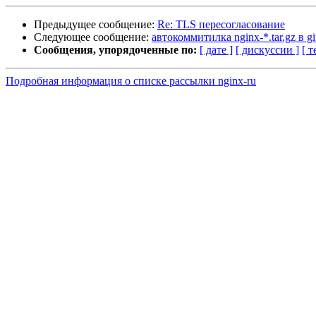
Предыдущее сообщение:
Re: TLS пересогласование
Следующее сообщение:
автокоммитилка nginx-*.tar.gz в gi
Сообщения, упорядоченные по:
[ дате ]
[ дискуссии ]
[ т
Подробная информация о списке рассылки nginx-ru