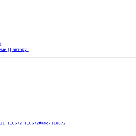
t
еме ]
[ автору ]
21,118672,118672#msg-118672