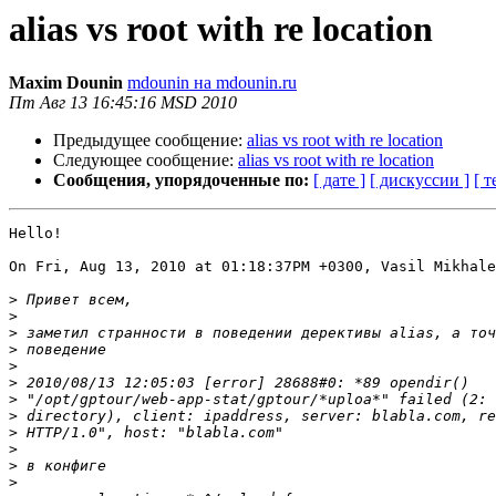
alias vs root with re location
Maxim Dounin
mdounin на mdounin.ru
Пт Авг 13 16:45:16 MSD 2010
Предыдущее сообщение:
alias vs root with re location
Следующее сообщение:
alias vs root with re location
Сообщения, упорядоченные по:
[ дате ]
[ дискуссии ]
[ т
Hello!

On Fri, Aug 13, 2010 at 01:18:37PM +0300, Vasil Mikhale
>
>
>
>
>
>
>
>
>
>
>
>