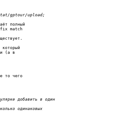
аёт полный 

fix match 

ществует.

 который 

и (а в 

е то чего 
