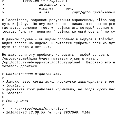
>
>
>
>
В location'е, заданном регулярным выражением, alias зад
путь к файлу.  Потому как иначе - никак, это вам не pre
где alias заменяет root + префикс uri который совпал с 

location'ом, тут понятия "префикс который совпал" не су
В данном случае - мы видим проблему в модуле autoindex,
видит запрос на индекс, и пытается "убрать" слэш из пут
пути-то слеша и нет...).

Но даже если эту проблему исправить - любой запрос к 

/upload/something будет пытаться открыть каталог 

/opt/gptour/web-app-stat/gptour/upload.  Вероятно это н
хотелось добиться.

>
>
>
>
>
>
>
>
>
>
>