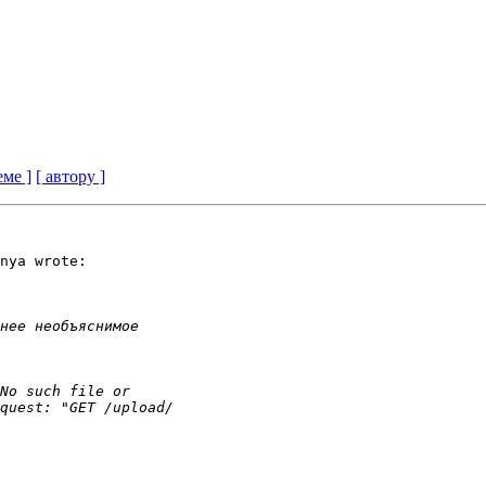
еме ]
[ автору ]
nya wrote:
