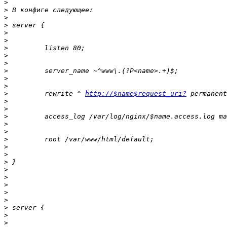
>
>
>
>
>
>
>
>
>
>
>
>
>
         rewrite ^ 
http://$name$request_uri?
>
>
>
>
>
>
>
>
>
>
>
>
>
>
>
>
>