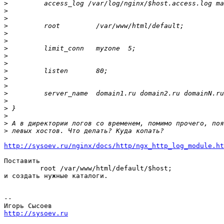
>
>
>
>
>
>
>
>
>
>
>
>
>
>
>
>
>
>
http://sysoev.ru/nginx/docs/http/ngx_http_log_module.ht
Поставить

         root /var/www/html/default/$host;

и создать нужные каталоги.

-- 

http://sysoev.ru