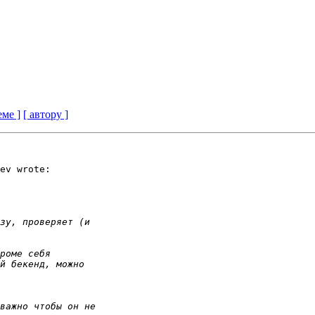
еме ]
[ автору ]
ev wrote:
