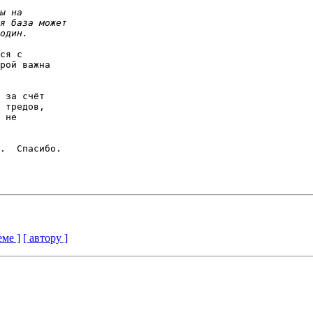
ся с 

рой важна 

 за счёт 

 тредов, 

 не 

.  Спасибо.

еме ]
[ автору ]