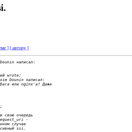
i.
еме ]
[ автору ]
Dounin написал:
