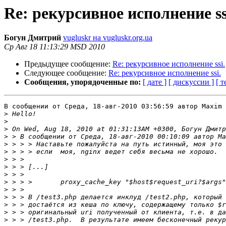
Re: рекурсивное исполнение ss
Богун Дмитрий
vugluskr на vugluskr.org.ua
Ср Авг 18 11:13:29 MSD 2010
Предыдущее сообщение:
Re: рекурсивное исполнение ssi.
Следующее сообщение:
Re: рекурсивное исполнение ssi.
Сообщения, упорядоченные по:
[ дате ]
[ дискуссии ]
[ т
В сообщении от Среда, 18-авг-2010 03:56:59 автор Maxim 
>
>
>
>
>
>
>
>
>
>
>
>
>
>
>