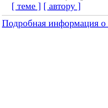
[ теме ]
[ автору ]
Подробная информация о 