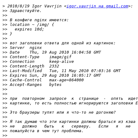
>
 2010/8/19 Igor Vavrjin <
igor.vavrjin на gmail.com
>>
>>
>>
>>
>>
>>
>>
>>
>>
>>
>>
>>
>>
>>
>>
>>
>>
>>
>>
>>
>>
>>
>>
>>
>>
>>
>>
>>