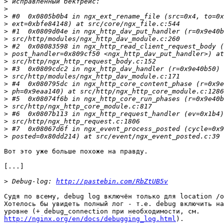
>
>
>
>
>
>
>
>
>
>
>
>
>
>
>
>
>
>
>
Вот это уже больше похоже на правду.

[...]

>
 Debug-log: 
http://pastebin.com/RbZtUB5v
Судя по всему, debug log включён только для location /o
Хотелось бы увидеть полный лог - т.е. debug включить на
http://nginx.org/en/docs/debugging_log.html
).
