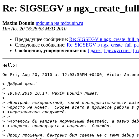
Re: SIGSEGV в ngx_create_full
Maxim Dounin
mdounin на mdounin.ru
Пт Авг 20 16:28:53 MSD 2010
Предыдущее сообщение:
Re: SIGSEGV в ngx_create_full_p
Следующее сообщение:
Re: SIGSEGV в ngx_create_full_pat
Сообщения, упорядоченные по:
[ дате ]
[ дискуссии ]
[ т
Hello!

On Fri, Aug 20, 2010 at 12:03:56PM +0400, Victor Antono
>
>
>
>
>
>
>
>
>
>
>
>