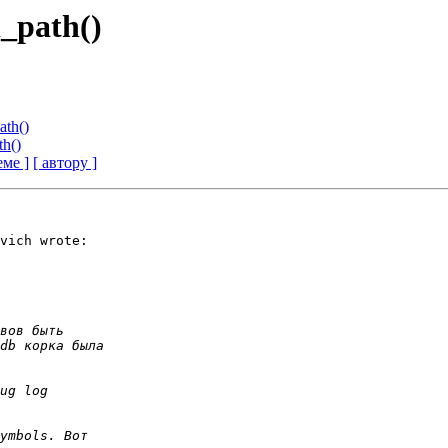
_path()
ath()
h()
еме ]
[ автору ]
vich wrote:
