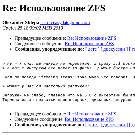
Re: Использование ZFS
Olexander Shtepa
isk на easydategroup.com
Ср Авг 25 18:39:02 MSD 2010
Предыдущее сообщение:
Re: Использование ZFS
Следующее сообщение:
Re: Использование ZFS
Сообщения, упорядоченные по:
[ дате ]
[ дискуссии ]
[ т
>
>
Гугл по поводу "freeing items" тоже мало что говорит. В
>
Загружен не слабо, главное что на 5.0 с инсертами бы вп
Предыдущее сообщение:
Re: Использование ZFS
Следующее сообщение:
Re: Использование ZFS
Сообщения, упорядоченные по:
[ дате ]
[ дискуссии ]
[ т