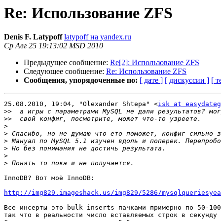
Re: Использование ZFS
Denis F. Latypoff
latypoff на yandex.ru
Ср Авг 25 19:13:02 MSD 2010
Предыдущее сообщение:
Re[2]: Использование ZFS
Следующее сообщение:
Re: Использование ZFS
Сообщения, упорядоченные по:
[ дате ]
[ дискуссии ]
[ т
25.08.2010, 19:04, "Olexander Shtepa" <
isk at easydateg
>>
>>
>
>
>
>
>
>
InnoDB? Вот моё InnoDB:

http://img829.imageshack.us/img829/5286/mysqlqueriesyea
Все инсерты это bulk inserts пачками примерно по 50-100
так что в реальности число вставляемых строк в секунду 