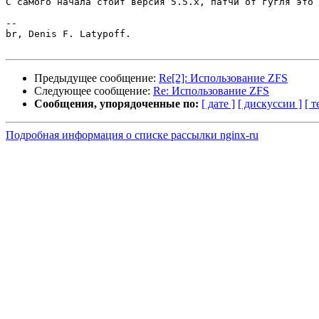
С самого начала стоит версия 5.5.х, патчи от гугля это 
--

br, Denis F. Latypoff.

Предыдущее сообщение:
Re[2]: Использование ZFS
Следующее сообщение:
Re: Использование ZFS
Сообщения, упорядоченные по:
[ дате ]
[ дискуссии ]
[ т
Подробная информация о списке рассылки nginx-ru