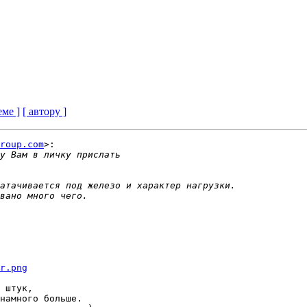
еме ]
[ автору ]
roup.com
>:

r.png
 штук,

намного больше.
