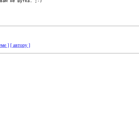
вам не шутка. ;-)

еме ]
[ автору ]