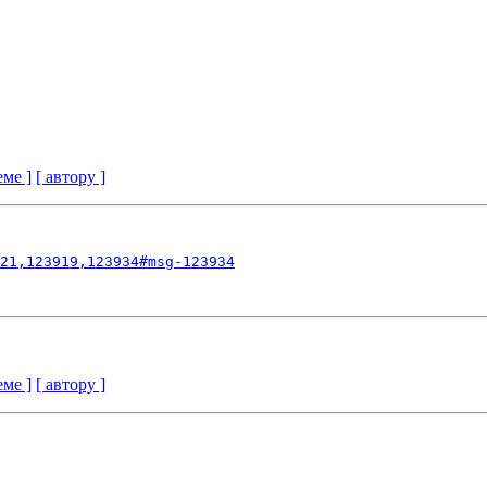
еме ]
[ автору ]
21,123919,123934#msg-123934
еме ]
[ автору ]