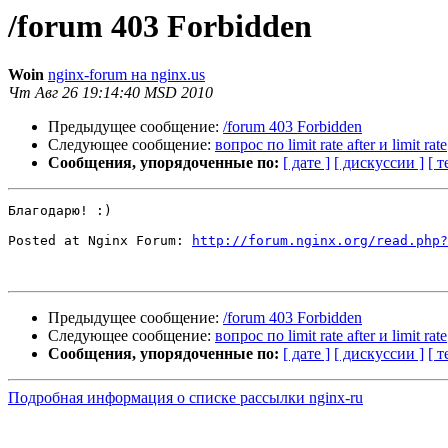
/forum 403 Forbidden
Woin
nginx-forum на nginx.us
Чт Авг 26 19:14:40 MSD 2010
Предыдущее сообщение:
/forum 403 Forbidden
Следующее сообщение:
вопрос по limit rate after и limit rate
Сообщения, упорядоченные по:
[ дате ]
[ дискуссии ]
[ т
Благодарю! :)

Posted at Nginx Forum: 
http://forum.nginx.org/read.php?
Предыдущее сообщение:
/forum 403 Forbidden
Следующее сообщение:
вопрос по limit rate after и limit rate
Сообщения, упорядоченные по:
[ дате ]
[ дискуссии ]
[ т
Подробная информация о списке рассылки nginx-ru