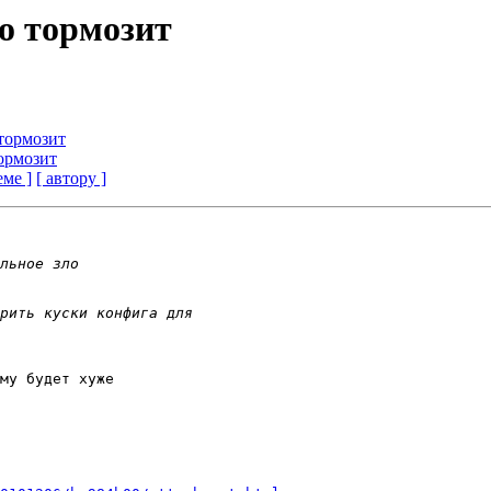
но тормозит
 тормозит
тормозит
еме ]
[ автору ]
му будет хуже
