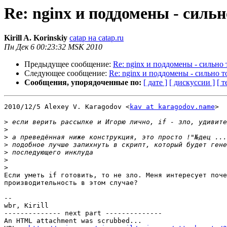
Re: nginx и поддомены - силь
Kirill A. Korinskiy
catap на catap.ru
Пн Дек 6 00:23:32 MSK 2010
Предыдущее сообщение:
Re: nginx и поддомены - сильно
Следующее сообщение:
Re: nginx и поддомены - сильно 
Сообщения, упорядоченные по:
[ дате ]
[ дискуссии ]
[ т
2010/12/5 Alexey V. Karagodov <
kav at karagodov.name
>

>
>
>
>
>
>
>
Если уметь if готовить, то не зло. Меня интересует поче
производительность в этом случае?

-- 

wbr, Kirill

-------------- next part --------------

An HTML attachment was scrubbed...
