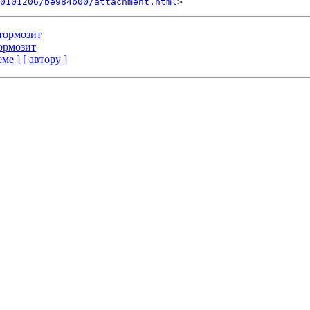
0101206/be984b00/attachment.html
 тормозит
тормозит
еме ]
[ автору ]