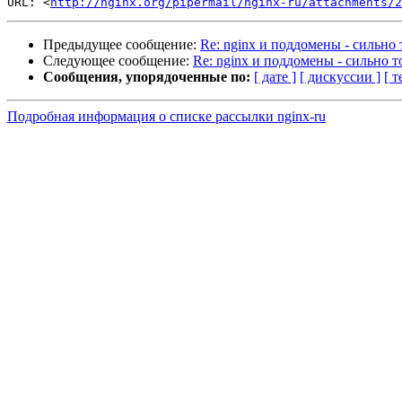
URL: <
http://nginx.org/pipermail/nginx-ru/attachments/2
Предыдущее сообщение:
Re: nginx и поддомены - сильно
Следующее сообщение:
Re: nginx и поддомены - сильно 
Сообщения, упорядоченные по:
[ дате ]
[ дискуссии ]
[ т
Подробная информация о списке рассылки nginx-ru