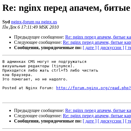
Re: nginx перед апачем, битые 
Syd
nginx-forum на nginx.us
Пн Дек 6 17:11:49 MSK 2010
Предыдущее сообщение:
Re: nginx перед апачем, битые ка
Следующее сообщение:
Re: nginx перед апачем, битые кар
Сообщения, упорядоченные по:
[ дате ]
[ дискуссии ]
[ т
В админках CMS могут не подгружаться

визуальные редакторы (tinymce).

Приходится либо жать ctrl+f5 либо чистить

кэш браузера.

Это помогает, но не надолго.

Posted at Nginx Forum: 
http://forum.nginx.org/read.php?
Предыдущее сообщение:
Re: nginx перед апачем, битые ка
Следующее сообщение:
Re: nginx перед апачем, битые кар
Сообщения, упорядоченные по:
[ дате ]
[ дискуссии ]
[ т