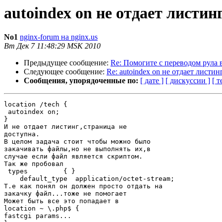
autoindex on не отдает листи
No1
nginx-forum на nginx.us
Вт Дек 7 11:48:29 MSK 2010
Предыдущее сообщение:
Re: Помогите с переводом рула в
Следующее сообщение:
Re: autoindex on не отдает листи
Сообщения, упорядоченные по:
[ дате ]
[ дискуссии ]
[ т
location /tech {

 autoindex on;

}

И не отдает листинг,страница не

доступна.

В целом задача стоит чтобы можно было

закачивать файлы,но не выполнять их,в

случае если файл является скриптом.

Так же пробовал

 types         { }

    default_type  application/octet-stream;

Т.е как понял он должен просто отдать на

закачку файл...тоже не помогает

Может быть все это попадает в 

location ~ \.php$ {

fastcgi params...
