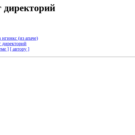
нг директорий
 нгинкс (из апаче)
нг директорий
еме ]
[ автору ]