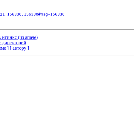
21,156330,156330#msg-156330
 нгинкс (из апаче)
нг директорий
еме ]
[ автору ]