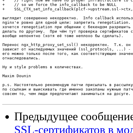
+    // right now we have no proper infrastructure to c
+    // so we force the info_callback to be NULL

+    SSL_CTX_set_info_callback(plcf->upstream.ssl->ctx,
выглядит совершенно некорректно.  Info callback использ
nginx'е ровно для одной цели: запретить renegotiation. 
хочется renegotiation при общении с бекендом разрешить 
делать по другому.  При чём тут проверка сертификатов с
вообще непонятно (хотя её тоже неплохо бы сделать).

Перенос ngx_http_proxy_set_ssl() некорректен.  Т.к. он 
зависит от наследуемых значений (ssl_protocols, ...) - 
его можно только после того, как соответствующие значен
отнаследовались.

Ну и style problems в количествах.

Maxim Dounin

p.s. Настоятельно рекомендую патчи присылать в рассылку
по ссылкам и выискивать где именно закопаны нужные патч
совсем то, чем люди предпочитают заниматься на досуге.

Предыдущее сообщени
SSL-сертификатов в мо