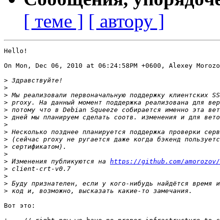
[ теме ]
[ автору ]
Hello!

On Mon, Dec 06, 2010 at 06:24:58PM +0600, Alexey Morozo
>
>
>
>
>
>
>
>
>
>
>
>
 Изменения публикуются на 
https://github.com/amorozov/
>
>
>
>
Вот это:
