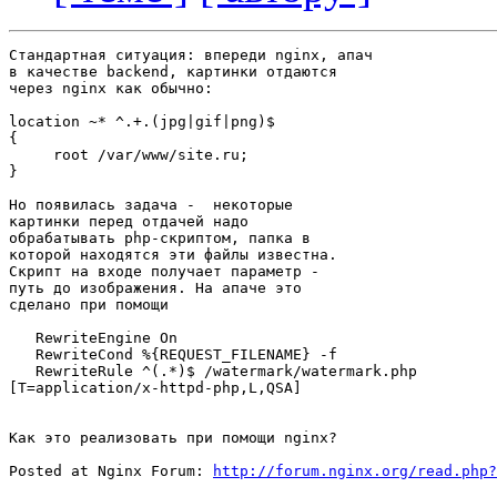
Стандартная ситуация: впереди nginx, апач

в качестве backend, картинки отдаются

через nginx как обычно:

location ~* ^.+.(jpg|gif|png)$

{

     root /var/www/site.ru;

}

Но появилась задача -  некоторые

картинки перед отдачей надо

обрабатывать php-скриптом, папка в

которой находятся эти файлы известна.

Скрипт на входе получает параметр -

путь до изображения. На апаче это

сделано при помощи 

   RewriteEngine On 

   RewriteCond %{REQUEST_FILENAME} -f 

   RewriteRule ^(.*)$ /watermark/watermark.php

[T=application/x-httpd-php,L,QSA] 

Как это реализовать при помощи nginx?

Posted at Nginx Forum: 
http://forum.nginx.org/read.php?