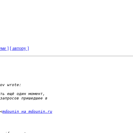
еме ]
[ автору ]
<
mdounin на mdounin.ru