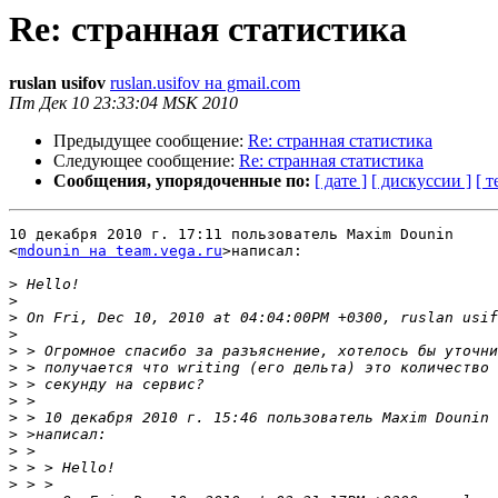
Re: странная статистика
ruslan usifov
ruslan.usifov на gmail.com
Пт Дек 10 23:33:04 MSK 2010
Предыдущее сообщение:
Re: странная статистика
Следующее сообщение:
Re: странная статистика
Сообщения, упорядоченные по:
[ дате ]
[ дискуссии ]
[ т
10 декабря 2010 г. 17:11 пользователь Maxim Dounin

<
mdounin на team.vega.ru
>написал:

>
>
>
>
>
>
>
>
>
 > 10 декабря 2010 г. 15:46 пользователь Maxim Dounin 
>
>
>
>