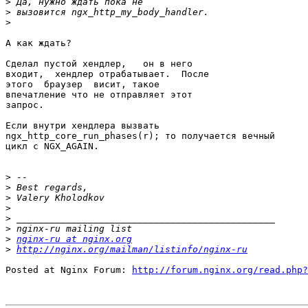
>
>
>
А как ждать?

Сделал пустой хендлер,   он в него

входит,  хендлер отрабатывает.  После

этого  браузер  висит, такое

впечатление что не отправляет этот

запрос.

Если внутри хендлера вызвать

ngx_http_core_run_phases(r); то получается вечный

цикл с NGX_AGAIN.

>
>
>
>
>
>
>
nginx-ru at nginx.org
>
http://nginx.org/mailman/listinfo/nginx-ru
Posted at Nginx Forum: 
http://forum.nginx.org/read.php?