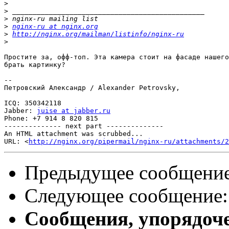
>
>
>
>
nginx-ru at nginx.org
>
http://nginx.org/mailman/listinfo/nginx-ru
>
Простите за, офф-топ. Эта камера стоит на фасаде нашего
брать картинку?

-- 

Петровский Александр / Alexander Petrovsky,

ICQ: 350342118

Jabber: 
juise at jabber.ru
Phone: +7 914 8 820 815

-------------- next part --------------

An HTML attachment was scrubbed...

URL: <
http://nginx.org/pipermail/nginx-ru/attachments/2
Предыдущее сообщени
Следующее сообщение
Сообщения, упорядоч