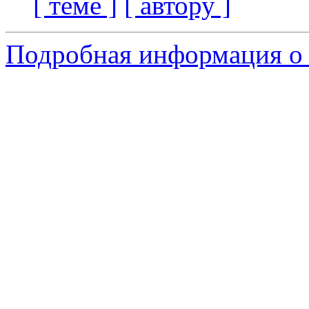
[ теме ]
[ автору ]
Подробная информация о 