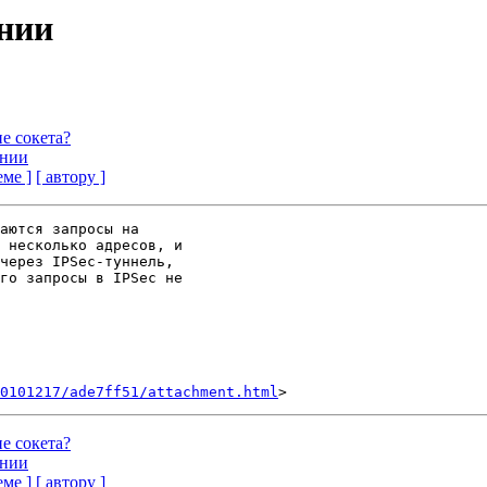
ании
е сокета?
ании
еме ]
[ автору ]
аются запросы на

 несколько адресов, и

через IPSec-туннель,

го запросы в IPSec не

0101217/ade7ff51/attachment.html
е сокета?
ании
еме ]
[ автору ]