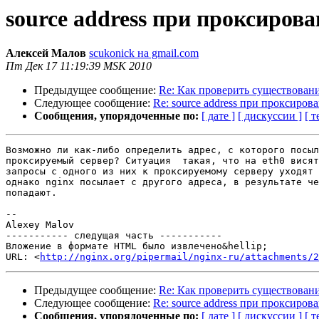
source address при проксиров
Алексей Малов
scukonick на gmail.com
Пт Дек 17 11:19:39 MSK 2010
Предыдущее сообщение:
Re: Как проверить существовани
Следующее сообщение:
Re: source address при проксиров
Сообщения, упорядоченные по:
[ дате ]
[ дискуссии ]
[ т
Возможно ли как-либо определить адрес, с которого посыл
проксируемый сервер? Ситуация  такая, что на eth0 висят
запросы с одного из них к проксируемому серверу уходят 
однако nginx посылает с другого адреса, в результате че
попадают.

-- 

Alexey Malov

----------- следущая часть -----------

Вложение в формате HTML было извлечено&hellip;

URL: <
http://nginx.org/pipermail/nginx-ru/attachments/2
Предыдущее сообщение:
Re: Как проверить существовани
Следующее сообщение:
Re: source address при проксиров
Сообщения, упорядоченные по:
[ дате ]
[ дискуссии ]
[ т