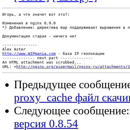
Игорь, а что значит вот это?:

Изменения в nginx 0.9.0

*) Добавление: директива map поддерживает выражения в п
Документация старая - ничего нет

---------------

http://www.WIPmania.com
 - база IP геолокации

-------------- next part --------------

An HTML attachment was scrubbed...

URL: <
http://nginx.org/pipermail/nginx-ru/attachments/2
Предыдущее сообщени
proxy_cache файл скачив
Следующее сообщение
версия 0.8.54