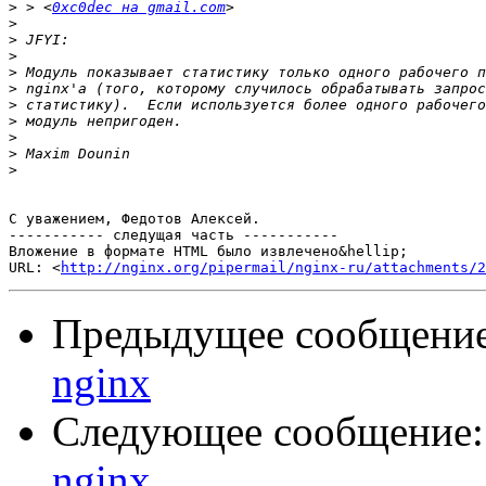
>
 > <
0xc0dec на gmail.com
>
>
>
>
>
>
>
>
>
>
С уважением, Федотов Алексей.

----------- следущая часть -----------

Вложение в формате HTML было извлечено&hellip;

URL: <
http://nginx.org/pipermail/nginx-ru/attachments/2
Предыдущее сообщени
nginx
Следующее сообщение
nginx