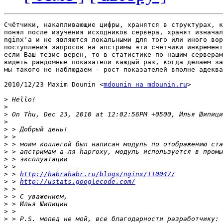
Счётчики, накапливающие цифры, хранятся в структурах, к
понял после изучения исходников сервера, хранят изначал
nginx'а и не являются локальными для того или иного вор
поступления запросов на апстримы эти счетчики инкремент
если Ваш тезис верен, то в статистике по нашим серверам
видеть рандомные показатели каждый раз, когда делаем за
мы такого не наблюдаем - рост показателей вполне адеква
2010/12/23 Maxim Dounin <
mdounin на mdounin.ru
>

>
>
>
>
>
>
>
>
>
>
>
 > 
http://habrahabr.ru/blogs/nginx/110047/
>
 > 
http://ustats.googlecode.com/
>
>
>
>
>