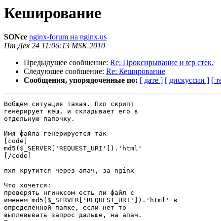
Кеширование
SONce
nginx-forum на nginx.us
Пт Дек 24 11:06:13 MSK 2010
Предыдущее сообщение:
Re: Проксирывание и tcp стек.
Следующее сообщение:
Re: Кеширование
Сообщения, упорядоченные по:
[ дате ]
[ дискуссии ]
[ т
Вобщем ситуация такая. Пхп скрипт

генерирует кеш, и складывает его в

отдельную папочку.

Имя файла генерируется так 

[code]

md5($_SERVER['REQUEST_URI']).'html'

[/code]

пхп крутится через апач, за nginx

Что хочется:

проверять нгинксом есть ли файл с

именем md5($_SERVER['REQUEST_URI']).'html' в

определенной папке, если нет то

выплевывать запрос дальше, на апач.
