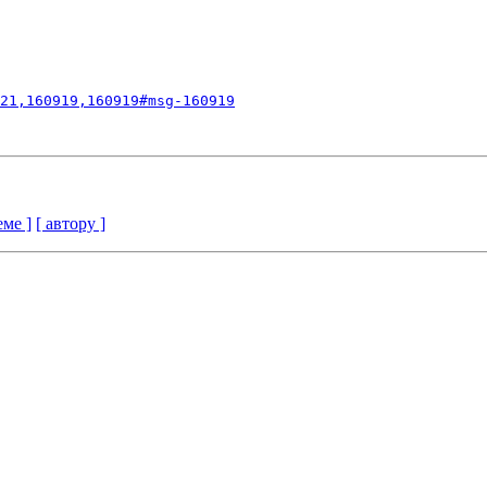
21,160919,160919#msg-160919
еме ]
[ автору ]