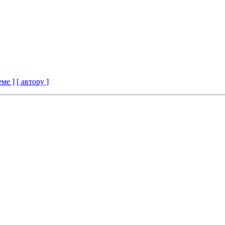
еме ]
[ автору ]