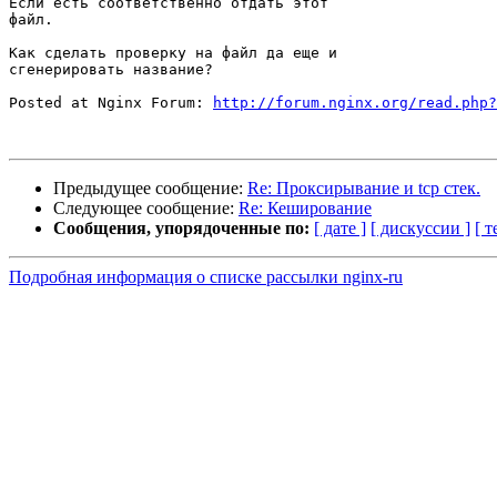
Если есть соответственно отдать этот

файл.

Как сделать проверку на файл да еще и

сгенерировать название?

Posted at Nginx Forum: 
http://forum.nginx.org/read.php?
Предыдущее сообщение:
Re: Проксирывание и tcp стек.
Следующее сообщение:
Re: Кеширование
Сообщения, упорядоченные по:
[ дате ]
[ дискуссии ]
[ т
Подробная информация о списке рассылки nginx-ru