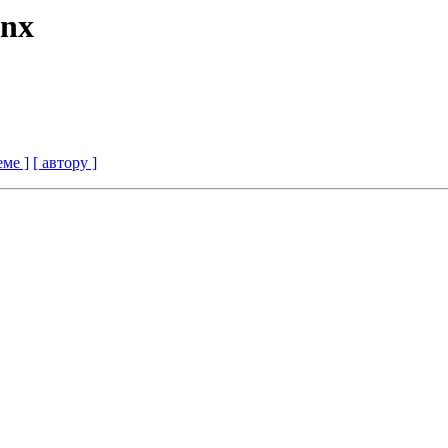
inx
еме ]
[ автору ]