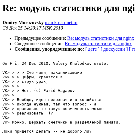
Re: модуль статистики для ng
Dmitry Morozovsky
marck на rinet.ru
Сб Дек 25 14:20:17 MSK 2010
Предыдущее сообщение:
Re: модуль статистики для nginx
Следующее сообщение:
Re: модуль статистики для nginx
Сообщения, упорядоченные по:
[ дате ]
[ дискуссии ]
[ т
On Fri, 24 Dec 2010, Valery Kholodkov wrote:

VK> > > > Счётчики, накапливающие

VK> > > цифры, хранятся в

VK> > > структурах,

VK> > > 

VK> > > Нет. (c) Farid Vagapov

VK> > 

VK> > Вообще, идея полезная и в хозяйстве

VK> > иногда нужная, так что вопрос - а

VK> > правильно-то такую возможность можно

VK> > реализовать :)?

VK> 

VK> Можно. Держать счетчики в разделяемой памяти.

Локи придётся делать -- не дорого ли?
