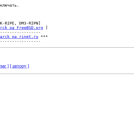
ключать.

K-RIPE, DM3-RIPN]

rck на FreeBSD.org
 ]

-----------------

arck на rinet.ru
 ***

еме ]
[ автору ]