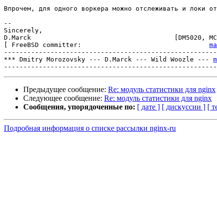
Впрочем, для одного воркера можно отслеживать и локи от
-- 

Sincerely,

D.Marck                                     [DM5020, MC
[ FreeBSD committer:                                 
ma
-------------------------------------------------------
*** Dmitry Morozovsky --- D.Marck --- Wild Woozle --- 
m
Предыдущее сообщение:
Re: модуль статистики для nginx
Следующее сообщение:
Re: модуль статистики для nginx
Сообщения, упорядоченные по:
[ дате ]
[ дискуссии ]
[ т
Подробная информация о списке рассылки nginx-ru