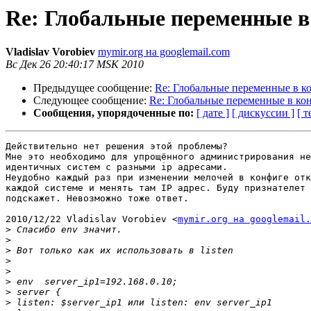
Re: Глобальные переменные в
Vladislav Vorobiev
mymir.org на googlemail.com
Вс Дек 26 20:40:17 MSK 2010
Предыдущее сообщение:
Re: Глобальные переменные в к
Следующее сообщение:
Re: Глобальные переменные в ко
Сообщения, упорядоченные по:
[ дате ]
[ дискуссии ]
[ т
Действительно нет решения этой проблемы?

Мне это необходимо для упрощённого администрирования не
идентичных систем с разными ip адресами.

Неудобно каждый раз при изменении мелочей в конфиге отк
каждой системе и менять там IP адрес. Буду признателет 
подскажет. Невозможно тоже ответ.

2010/12/22 Vladislav Vorobiev <
mymir.org на googlemail.
>
>
>
>
>
>
>
>