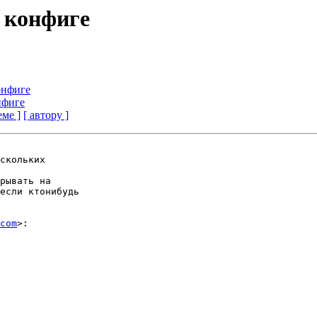
 конфиге
онфиге
нфиге
еме ]
[ автору ]
скольких

рывать на

если ктонибудь

com
>:
