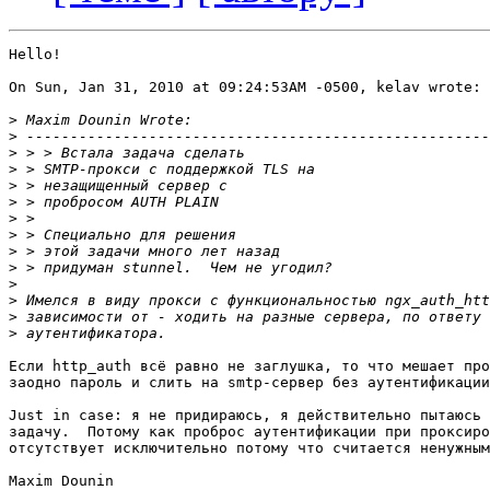
Hello!

On Sun, Jan 31, 2010 at 09:24:53AM -0500, kelav wrote:

>
>
>
>
>
>
>
>
>
>
>
>
>
>
Если http_auth всё равно не заглушка, то что мешает про
заодно пароль и слить на smtp-сервер без аутентификации
Just in case: я не придираюсь, я действительно пытаюсь 
задачу.  Потому как проброс аутентификации при проксиро
отсутствует исключительно потому что считается ненужным
Maxim Dounin
