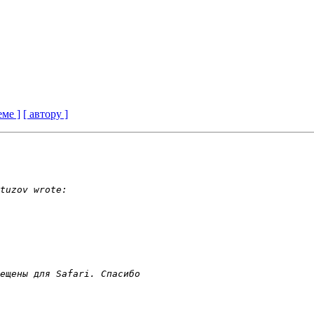
еме ]
[ автору ]