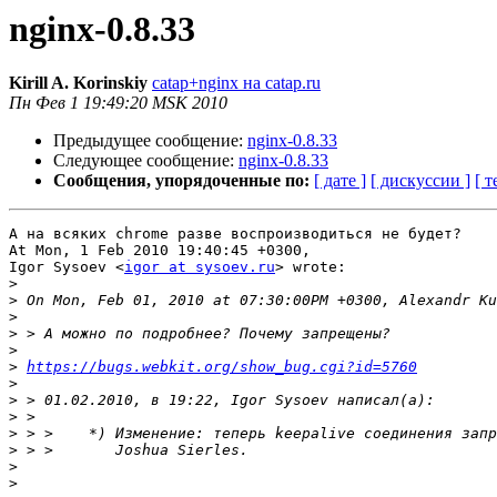
nginx-0.8.33
Kirill A. Korinskiy
catap+nginx на catap.ru
Пн Фев 1 19:49:20 MSK 2010
Предыдущее сообщение:
nginx-0.8.33
Следующее сообщение:
nginx-0.8.33
Сообщения, упорядоченные по:
[ дате ]
[ дискуссии ]
[ т
А на всяких chrome разве воспроизводиться не будет?

At Mon, 1 Feb 2010 19:40:45 +0300,

Igor Sysoev <
igor at sysoev.ru
> wrote:

>
>
>
>
>
>
https://bugs.webkit.org/show_bug.cgi?id=5760
>
>
>
>
>
>
>