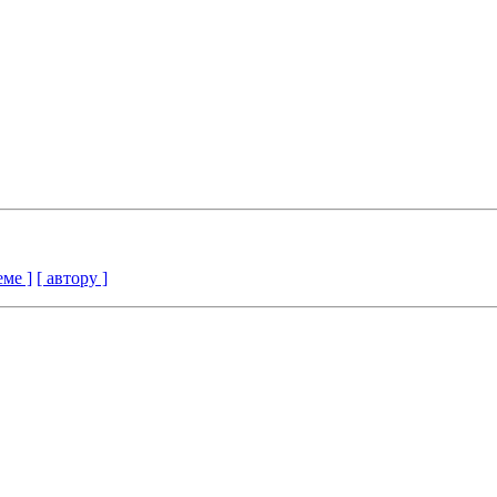
еме ]
[ автору ]