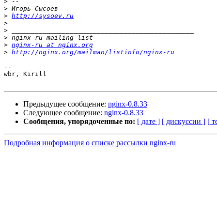
>
>
>
http://sysoev.ru
>
>
>
>
nginx-ru at nginx.org
>
http://nginx.org/mailman/listinfo/nginx-ru
-- 

wbr, Kirill

Предыдущее сообщение:
nginx-0.8.33
Следующее сообщение:
nginx-0.8.33
Сообщения, упорядоченные по:
[ дате ]
[ дискуссии ]
[ т
Подробная информация о списке рассылки nginx-ru