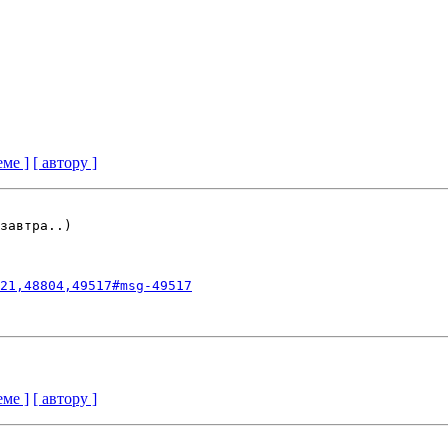
еме ]
[ автору ]
завтра..)

21,48804,49517#msg-49517
еме ]
[ автору ]