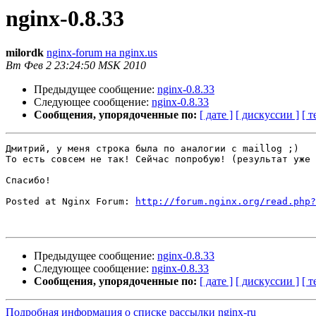
nginx-0.8.33
milordk
nginx-forum на nginx.us
Вт Фев 2 23:24:50 MSK 2010
Предыдущее сообщение:
nginx-0.8.33
Следующее сообщение:
nginx-0.8.33
Сообщения, упорядоченные по:
[ дате ]
[ дискуссии ]
[ т
Дмитрий, у меня строка была по аналогии с maillog ;)

То есть совсем не так! Сейчас попробую! (результат уже 
Спасибо!

Posted at Nginx Forum: 
http://forum.nginx.org/read.php?
Предыдущее сообщение:
nginx-0.8.33
Следующее сообщение:
nginx-0.8.33
Сообщения, упорядоченные по:
[ дате ]
[ дискуссии ]
[ т
Подробная информация о списке рассылки nginx-ru