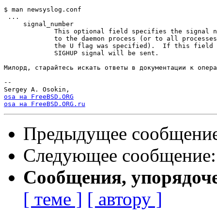
$ man newsyslog.conf

 ...

     signal_number

             This optional field specifies the signal n
             to the daemon process (or to all processes
             the U flag was specified).  If this field 
             SIGHUP signal will be sent.

Милорд, старайтесь искать ответы в документации к опера
-- 

osa на FreeBSD.ORG
osa на FreeBSD.ORG.ru
Предыдущее сообщени
Следующее сообщение
Сообщения, упорядоч
[ теме ]
[ автору ]