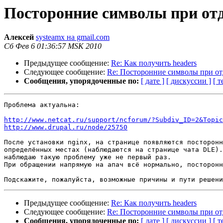
Посторонние символы при отд
Алексей
systeamx на gmail.com
Сб Фев 6 01:36:57 MSK 2010
Предыдущее сообщение:
Re: Как получить headers
Следующее сообщение:
Re: Посторонние символы при от
Сообщения, упорядоченные по:
[ дате ]
[ дискуссии ]
[ т
Проблема актуальна:

http://www.netcat.ru/support/ncforum/?Subdiv_ID=2&Topic
http://www.drupal.ru/node/25750
После установки nginx, на странице появляются посторонн
определённых местах (наблюдаются на странице чата DLE).
наблюдаю такую проблему уже не первый раз.

При обращении напрямую на апач всё нормально, посторонн
Предыдущее сообщение:
Re: Как получить headers
Следующее сообщение:
Re: Посторонние символы при от
Сообщения, упорядоченные по:
[ дате ]
[ дискуссии ]
[ т