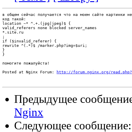
в общем сейчас получается что на моем сайте картинки не
код такой:

location ~* ^.+.(jpg|jpeg)$ {

valid_referers none blocked server_names

*.site.ru

;

if ($invalid_referer) {

rewrite ^(.*)$ /marker.php?img=$uri;

}

}

помогите пожалуйста!

Posted at Nginx Forum: 
http://forum.nginx.org/read.php?
Предыдущее сообщени
Nginx
Следующее сообщение