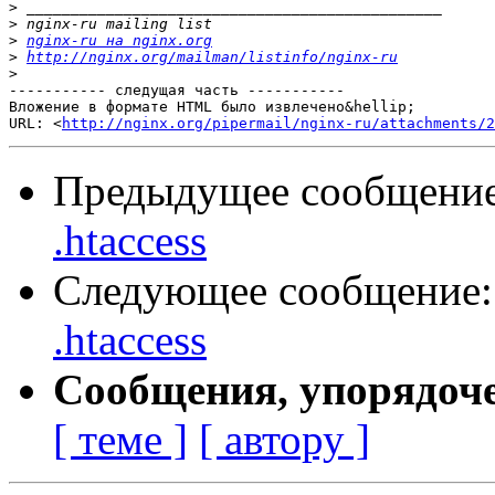
>
>
>
nginx-ru на nginx.org
>
http://nginx.org/mailman/listinfo/nginx-ru
>
----------- следущая часть -----------

Вложение в формате HTML было извлечено&hellip;

URL: <
http://nginx.org/pipermail/nginx-ru/attachments/2
Предыдущее сообщени
.htaccess
Следующее сообщение
.htaccess
Сообщения, упорядоч
[ теме ]
[ автору ]