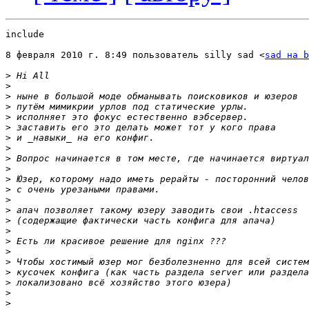
include

8 февраля 2010 г. 8:49 пользователь silly sad <
sad на b
>
>
>
>
>
>
>
>
>
>
>
>
>
>
>
>
>
>
>
>
>
>
>