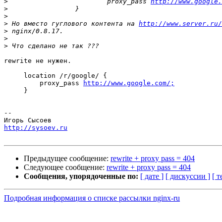
>
                         proxy_pass 
http://www.google.
>
>
>
 Но вместо гуглового контента на 
http://www.server.ru/
>
>
>
rewrite не нужен.

     location /r/google/ {

         proxy_pass 
http://www.google.com/;
     }

-- 

http://sysoev.ru
Предыдущее сообщение:
rewrite + proxy pass = 404
Следующее сообщение:
rewrite + proxy pass = 404
Сообщения, упорядоченные по:
[ дате ]
[ дискуссии ]
[ т
Подробная информация о списке рассылки nginx-ru