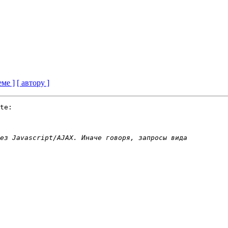
еме ]
[ автору ]
te:
