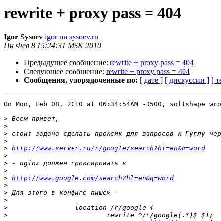
rewrite + proxy pass = 404
Igor Sysoev
igor на sysoev.ru
Пн Фев 8 15:24:31 MSK 2010
Предыдущее сообщение:
rewrite + proxy pass = 404
Следующее сообщение:
rewrite + proxy pass = 404
Сообщения, упорядоченные по:
[ дате ]
[ дискуссии ]
[ т
On Mon, Feb 08, 2010 at 06:34:54AM -0500, softshape wro
>
>
>
>
>
http://www.server.ru/r/google/search?hl=en&q=word
>
>
>
>
http://www.google.com/search?hl=en&q=word
>
>
>
>
>