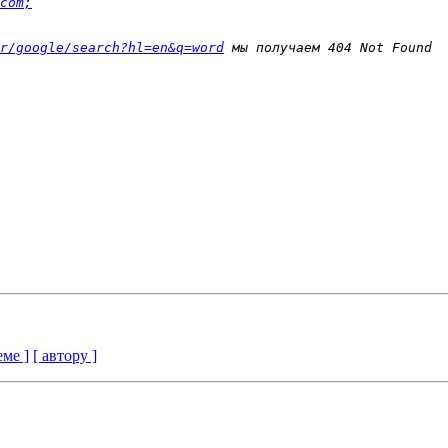
com;
r/google/search?hl=en&q=word
еме ]
[ автору ]