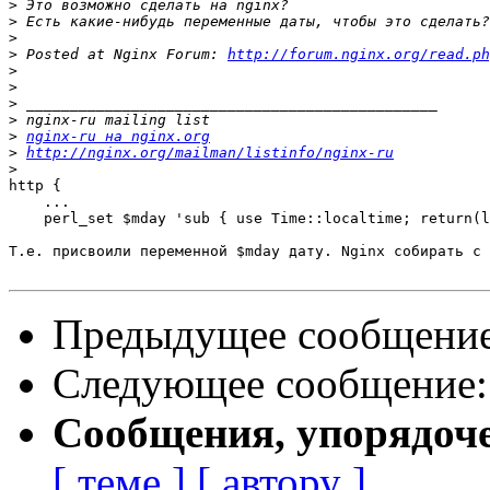
>
>
>
>
 Posted at Nginx Forum: 
http://forum.nginx.org/read.ph
>
>
>
>
>
nginx-ru на nginx.org
>
http://nginx.org/mailman/listinfo/nginx-ru
>
http {

    ...

    perl_set $mday 'sub { use Time::localtime; return(l
Т.е. присвоили переменной $mday дату. Nginx собирать с 
Предыдущее сообщени
Следующее сообщение
Сообщения, упорядоч
[ теме ]
[ автору ]