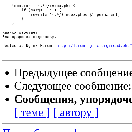
    location ~ (.*)/index.php {

	if ($args = '') {

	    rewrite ^(.*/)index.php$ $1 permanent;

	}

    }

кажися работает.

Благодарю за подсказку.

Posted at Nginx Forum: 
http://forum.nginx.org/read.php?
Предыдущее сообщени
Следующее сообщение
Сообщения, упорядоч
[ теме ]
[ автору ]