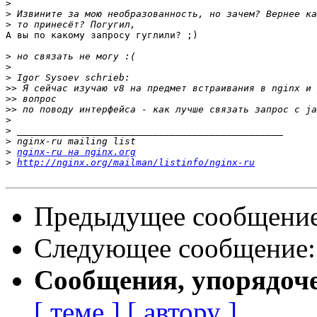
>
>
>
А вы по какому запросу гуглили? ;)

>
>
>
>>
>>
>>
>
>
>
>
nginx-ru на nginx.org
>
http://nginx.org/mailman/listinfo/nginx-ru
Предыдущее сообщени
Следующее сообщение
Сообщения, упорядоч
[ теме ]
[ автору ]