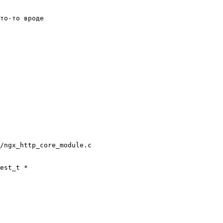
то-то вроде

/ngx_http_core_module.c

est_t *
