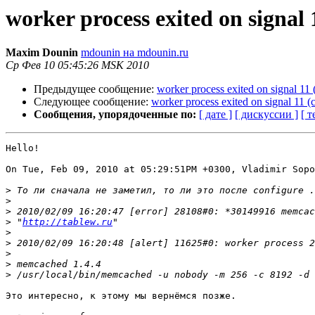
worker process exited on signal
Maxim Dounin
mdounin на mdounin.ru
Ср Фев 10 05:45:26 MSK 2010
Предыдущее сообщение:
worker process exited on signal 11
Следующее сообщение:
worker process exited on signal 11 
Сообщения, упорядоченные по:
[ дате ]
[ дискуссии ]
[ т
Hello!

On Tue, Feb 09, 2010 at 05:29:51PM +0300, Vladimir Sopo
>
>
>
 2010/02/09 16:20:47 [error] 28108#0: *30149916 memcac
>
 "
http://tablew.ru
>
>
>
>
>
Это интересно, к этому мы вернёмся позже.
