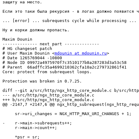
защиту на место.

Если это таки была рекурсия - в логах должно появится ч
... [error] ... subrequests cycle while processing ...

Ну и корки должны пропасть.

Maxim Dounin

-------------- next part --------------

# HG changeset patch

# User Maxim Dounin <
mdounin at mdounin.ru
>

# Date 1265769044 -10800

# Node ID 09972a4975970f7c3510177b8a287283d3a53c58

# Parent  66adffc35a4699210362cfa10a2c279732861f41

Core: protect from subrequest loops.

Protection was broken in 0.7.25.

diff --git a/src/http/ngx_http_core_module.c b/src/http
--- a/src/http/ngx_http_core_module.c

+++ b/src/http/ngx_http_core_module.c

@@ -2147,7 +2147,6 @@ ngx_http_subrequest(ngx_http_requ
     sr->uri_changes = NGX_HTTP_MAX_URI_CHANGES + 1;

-    r->main->subrequests++;

     r->main->count++;

     *psr = sr;
