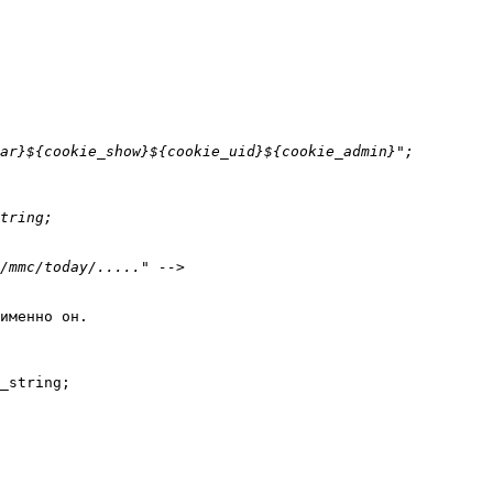
именно он.

_string;
