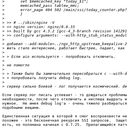
>
>
>
>
>
>
>
>
>
>
>
>
>
>
>
>
>
>
>
>
>
Если сервер лог писать успевает - то дождаться проблемы
необходимости, после чего отключить и неспеша выдрать и
нужное.  Не имея debug log'а - очень тяжело разбираться
подобными вещами.

Единственная ситуация в которой я смог воспроизвести не
похожее - это бесконечная рекурсия SSI запросов.  Защит
есть, но поломана начиная с 0.7.25.  Прилагающийся патч