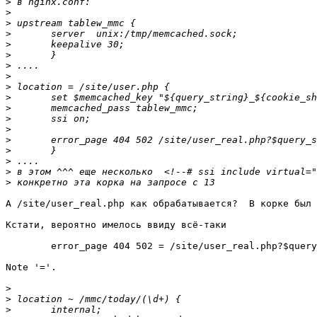
>
>
>
>
>
>
>
>
>
>
>
>
>
>
>
>
>
>
А /site/user_real.php как обрабатывается?  В корке был 
Кстати, вероятно имелось ввиду всё-таки

        error_page 404 502 = /site/user_real.php?$query
Note '='.

>
>
>