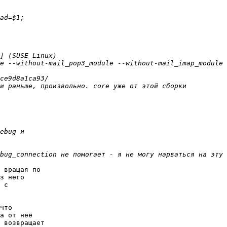
 вращая по 

з него 

 с 

что 

а от неё 

 возвращает 
