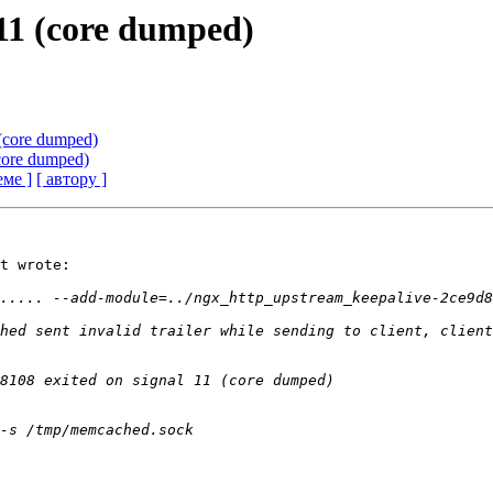
 11 (core dumped)
 (core dumped)
(core dumped)
еме ]
[ автору ]
t wrote:

hed sent invalid trailer while sending to client, client