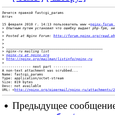
Лечится правкой fastcgi_params

Аттач

15 февраля 2010 г. 14:13 пользователь www <
nginx-forum 
>
>
>
 Posted at Nginx Forum: 
http://forum.nginx.org/read.ph
>
>
>
>
>
nginx-ru at nginx.org
>
http://nginx.org/mailman/listinfo/nginx-ru
>
-------------- next part --------------

A non-text attachment was scrubbed...

Name: fastcgi_params

Type: application/octet-stream

Size: 819 bytes

Desc: not available

URL: <
http://nginx.org/pipermail/nginx-ru/attachments/
Предыдущее сообщени