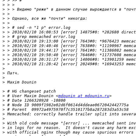
>
>
>
>
>
>
>
>
>
>
>
>
>
>
>
>
>
>
>
>
>
 # User Maxim Dounin <
mdounin at mdounin.ru
>
>
>
>
>
>
>
>