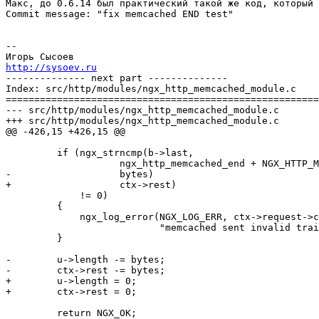
Макс, до 0.6.14 был практический такой же код, который 
Commit message: "fix memcached END test"

-- 

http://sysoev.ru

-------------- next part --------------

Index: src/http/modules/ngx_http_memcached_module.c

=======================================================
--- src/http/modules/ngx_http_memcached_module.c	(revision 873)

+++ src/http/modules/ngx_http_memcached_module.c	(revision 874)

@@ -426,15 +426,15 @@

         if (ngx_strncmp(b->last,

                    ngx_http_memcached_end + NGX_HTTP_M
-                   bytes)

+                   ctx->rest)

             != 0)

         {

             ngx_log_error(NGX_LOG_ERR, ctx->request->c
                           "memcached sent invalid trai
         }

-        u->length -= bytes;

-        ctx->rest -= bytes;

+        u->length = 0;

+        ctx->rest = 0;

         return NGX_OK;
