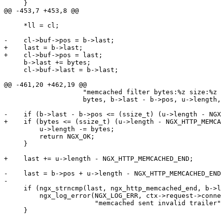
     }

@@ -453,7 +453,8 @@

     *ll = cl;

-    cl->buf->pos = b->last;

+    last = b->last;

+    cl->buf->pos = last;

     b->last += bytes;

     cl->buf->last = b->last;

@@ -461,20 +462,19 @@

                    "memcached filter bytes:%z size:%z 
                    bytes, b->last - b->pos, u->length,
-    if (b->last - b->pos <= (ssize_t) (u->length - NGX
+    if (bytes <= (ssize_t) (u->length - NGX_HTTP_MEMCA
         u->length -= bytes;

         return NGX_OK;

     }

+    last += u->length - NGX_HTTP_MEMCACHED_END;

-    last = b->pos + u->length - NGX_HTTP_MEMCACHED_END
-

     if (ngx_strncmp(last, ngx_http_memcached_end, b->l
         ngx_log_error(NGX_LOG_ERR, ctx->request->conne
                       "memcached sent invalid trailer"
     }
