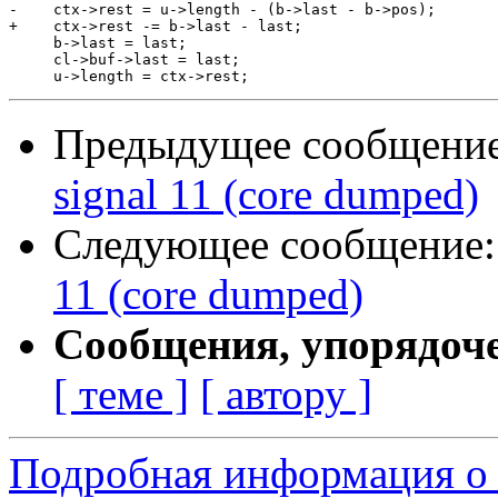
-    ctx->rest = u->length - (b->last - b->pos);

+    ctx->rest -= b->last - last;

     b->last = last;

     cl->buf->last = last;

Предыдущее сообщени
signal 11 (core dumped)
Следующее сообщение
11 (core dumped)
Сообщения, упорядоч
[ теме ]
[ автору ]
Подробная информация о 