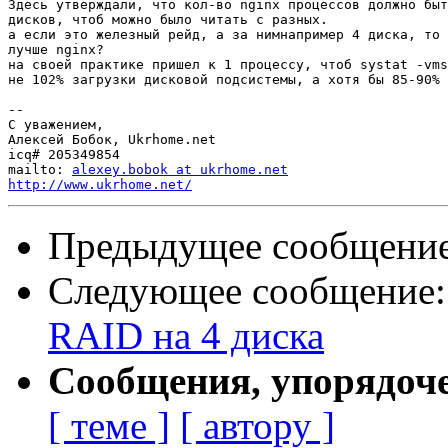
Здесь утверждали, что кол-во nginx процессов должно быт
дисков, чтоб можно было читать с разных.

а если это железный рейд, а за нимнапример 4 диска, то 
лучше nginx?

на своей практике пришел к 1 процессу, чтоб systat -vms
не 102% загрузки дисковой подсистемы, а хотя бы 85-90% 
-- 

С уважением,

Алексей Бобок, Ukrhome.net

icq# 205349854

mailto: 
alexey.bobok at ukrhome.net
http://www.ukrhome.net/
Предыдущее сообщени
Следующее сообщение
RAID на 4 диска
Сообщения, упорядоч
[ теме ]
[ автору ]