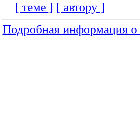
[ теме ]
[ автору ]
Подробная информация о 