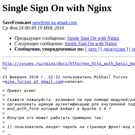
Single Sign On with Nginx
SaveFrom.net
savefrom на gmail.com
Ср Фев 24 00:49:19 MSK 2010
Предыдущее сообщение:
Single Sign On with Nginx
Следующее сообщение:
Single Sign On with Nginx
Сообщения, упорядоченные по:
[ дате ]
[ дискуссии ]
[ т
http://sysoev.ru/nginx/docs/http/ngx_http_auth_basic_mo

=/

23 февраля 2010 г. 22:32 пользователь Mikhail Fursov

<
mike.fursov at gmail.com
>написал:

>
>
>
>
>
>
>
>
>
>