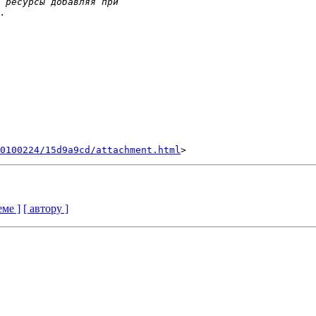
0100224/15d9a9cd/attachment.html
еме ]
[ автору ]