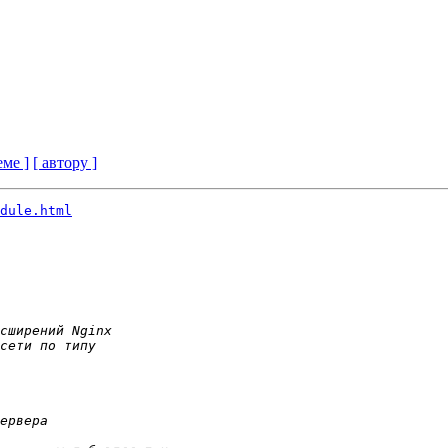
еме ]
[ автору ]
dule.html