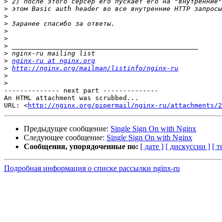
>
>
>
>
>
>
>
>
>
nginx-ru at nginx.org
>
http://nginx.org/mailman/listinfo/nginx-ru
>
>
-------------- next part --------------

An HTML attachment was scrubbed...

URL: <
http://nginx.org/pipermail/nginx-ru/attachments/2
Предыдущее сообщение:
Single Sign On with Nginx
Следующее сообщение:
Single Sign On with Nginx
Сообщения, упорядоченные по:
[ дате ]
[ дискуссии ]
[ т
Подробная информация о списке рассылки nginx-ru