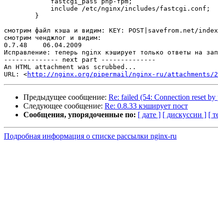
            fastcgi_pass php-fpm;

            include /etc/nginx/includes/fastcgi.conf;

        }

смотрим файл кэша и видим: KEY: POST|savefrom.net/index
смотрим ченджлог и видим:

0.7.48    06.04.2009

Исправление: теперь nginx кэширует только ответы на зап
-------------- next part --------------

An HTML attachment was scrubbed...

URL: <
http://nginx.org/pipermail/nginx-ru/attachments/2
Предыдущее сообщение:
Re: failed (54: Connection reset by
Следующее сообщение:
Re: 0.8.33 кэширует пост
Сообщения, упорядоченные по:
[ дате ]
[ дискуссии ]
[ т
Подробная информация о списке рассылки nginx-ru