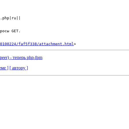
.php|ru||

росы GET.

0100224/faf5f338/attachment.html
 peer) - теперь php-fpm
еме ]
[ автору ]