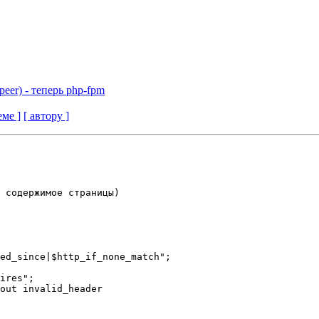
 peer) - теперь php-fpm
еме ]
[ автору ]
 содержимое страницы)

ed_since|$http_if_none_match";

ires";

out invalid_header
