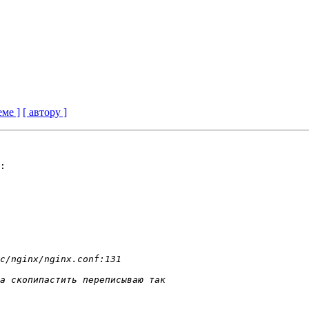
еме ]
[ автору ]
:
