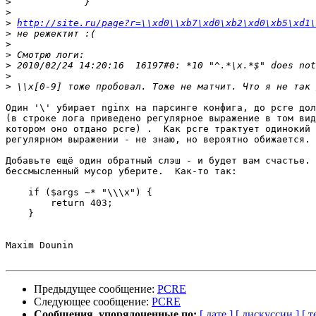
>
>
>
http://site.ru/page?r=\\xd0\\xb7\xd0\xb2\xd0\xb5\xd1
>
>
>
>
>
>
Один '\' убирает nginx на парсинге конфига, до pcre дол
(в строке лога приведено регулярное выражение в том вид
котором оно отдано pcre) .  Как pcre трактует одинокий 
регулярном выражении - не знаю, но вероятно обижается.

Добавьте ещё один обратный слэш - и будет вам счастье. 
бессмысленный мусор уберите.  Как-то так:

    if ($args ~* "\\\x") {

        return 403;

    }

Maxim Dounin

Предыдущее сообщение:
PCRE
Следующее сообщение:
PCRE
Сообщения, упорядоченные по:
[ дате ]
[ дискуссии ]
[ т