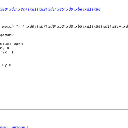
\x80\xd1\x8c+\xd1\x82\xd1\x85\xd0\xbe\xd1\x80
етает один 

е, в 

'\x' в 

 Ну и 

еме ]
[ автору ]