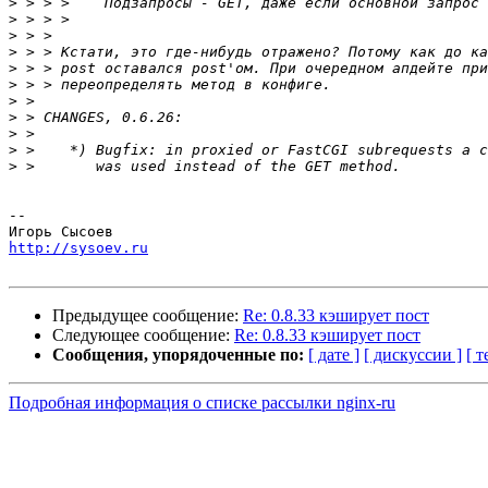
>
>
>
>
>
>
>
>
>
>
>
-- 

http://sysoev.ru
Предыдущее сообщение:
Re: 0.8.33 кэширует пост
Следующее сообщение:
Re: 0.8.33 кэширует пост
Сообщения, упорядоченные по:
[ дате ]
[ дискуссии ]
[ т
Подробная информация о списке рассылки nginx-ru