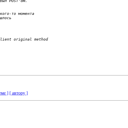
еме ]
[ автору ]