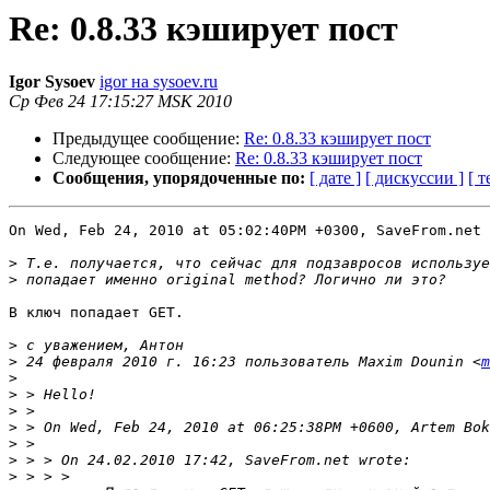
Re: 0.8.33 кэширует пост
Igor Sysoev
igor на sysoev.ru
Ср Фев 24 17:15:27 MSK 2010
Предыдущее сообщение:
Re: 0.8.33 кэширует пост
Следующее сообщение:
Re: 0.8.33 кэширует пост
Сообщения, упорядоченные по:
[ дате ]
[ дискуссии ]
[ т
On Wed, Feb 24, 2010 at 05:02:40PM +0300, SaveFrom.net 
>
>
В ключ попадает GET.

>
>
 24 февраля 2010 г. 16:23 пользователь Maxim Dounin <
m
>
>
>
>
>
>
>