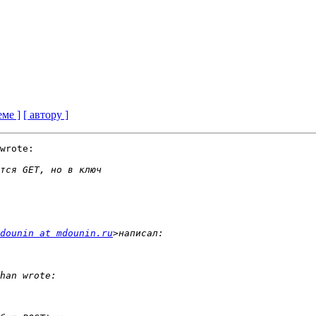
еме ]
[ автору ]
wrote:

dounin at mdounin.ru