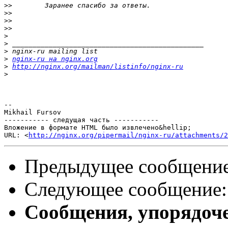
>>
>>
>>
>>
>
>
>
>
nginx-ru на nginx.org
>
http://nginx.org/mailman/listinfo/nginx-ru
>
-- 

Mikhail Fursov

----------- следущая часть -----------

Вложение в формате HTML было извлечено&hellip;

URL: <
http://nginx.org/pipermail/nginx-ru/attachments/2
Предыдущее сообщени
Следующее сообщение
Сообщения, упорядоч