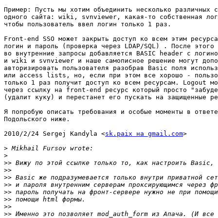
Пример: Пусть мы хотим объединить несколько различных с
одного сайта: wiki, svnviewer, какая-то собственная лог
чтобы пользователь ввел логин только 1 раз.

Front-end SSO может закрыть доступ ко всем этим ресурса
логин и пароль (проверка через LDAP/SQL) . После этого 
во внутренние запросы добавляется BASIC header с логино
и wiki и svnviewer и наше самописное решение могут допо
авторизировать пользователя разобрав Basic поля использ
или access lists, но, если при этом все хорошо - пользо
только 1 раз получит доступ ко всем ресурсам. Logout мо
через ссылку на front-end ресурс который просто "забуде
(удалит куку) и перестанет его пускать на защищенные ре
Я попробую описать требования и особые моменты в ответе
Подольского ниже.

2010/2/24 Sergej Kandyla <
sk.paix на gmail.com
>

>
>
>>
>>
>>
>>
>>
>>
>>
>>